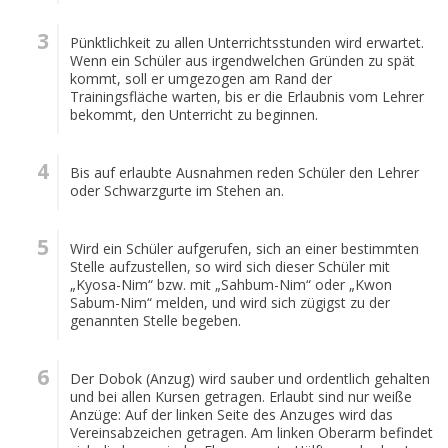
m
o
Pünktlichkeit zu allen Unterrichtsstunden wird erwartet.
b
Wenn ein Schüler aus irgendwelchen Gründen zu spät
kommt, soll er umgezogen am Rand der
i
Trainingsfläche warten, bis er die Erlaubnis vom Lehrer
l
bekommt, den Unterricht zu beginnen.
e
G
e
Bis auf erlaubte Ausnahmen reden Schüler den Lehrer
oder Schwarzgurte im Stehen an.
r
ä
t
Wird ein Schüler aufgerufen, sich an einer bestimmten
e
Stelle aufzustellen, so wird sich dieser Schüler mit
„Kyosa-Nim“ bzw. mit „Sahbum-Nim“ oder „Kwon
Sabum-Nim“ melden, und wird sich zügigst zu der
genannten Stelle begeben.
Der Dobok (Anzug) wird sauber und ordentlich gehalten
und bei allen Kursen getragen. Erlaubt sind nur weiße
Anzüge: Auf der linken Seite des Anzuges wird das
Vereinsabzeichen getragen. Am linken Oberarm befindet