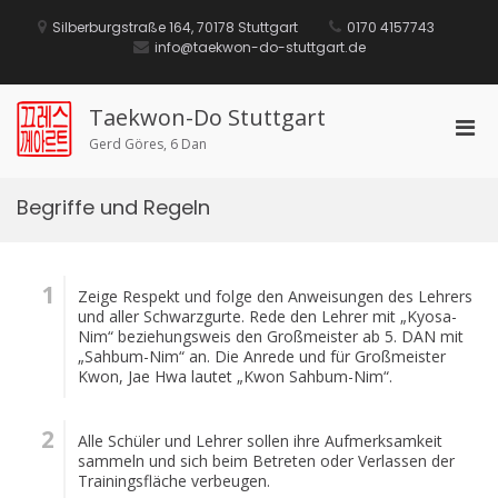
Z
Silberburgstraße 164, 70178 Stuttgart
0170 4157743
u
info@taekwon-do-stuttgart.de
r
ü
c
k
Taekwon-Do Stuttgart
P
z
Gerd Göres, 6 Dan
u
r
m
i
I
m
Begriffe und Regeln
n
ä
h
a
r
l
e
t
Zeige Respekt und folge den Anweisungen des Lehrers
s
und aller Schwarzgurte. Rede den Lehrer mit „Kyosa-
M
Nim“ beziehungsweis den Großmeister ab 5. DAN mit
„Sahbum-Nim“ an. Die Anrede und für Großmeister
e
Kwon, Jae Hwa lautet „Kwon Sahbum-Nim“.
n
ü
f
Alle Schüler und Lehrer sollen ihre Aufmerksamkeit
ü
sammeln und sich beim Betreten oder Verlassen der
Trainingsfläche verbeugen.
r