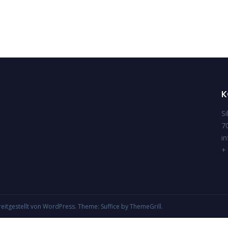
K
S
7
i
+ 
reitgestellt von
WordPress
. Theme: Suffice by
ThemeGrill
.