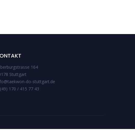
ONTAKT
ilberburgstrasse 164
0178 Stuttgart
nfo@taekwon-do-stuttgart.de
(49) 170 / 415 77 43