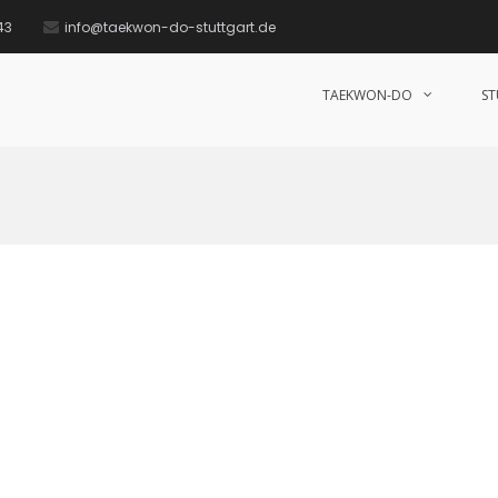
43
info@taekwon-do-stuttgart.de
TAEKWON-DO
S