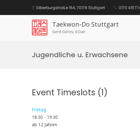
Silberburgstraße 164, 70178 Stuttgart
0170 41577
Taekwon-Do Stuttgart
Gerd Göres, 6 Dan
Z
u
Jugendliche u. Erwachsene
r
ü
c
k
z
u
m
Event Timeslots (1)
I
n
h
Freitag
a
l
18:30
-
19:30
t
ab 12 Jahren